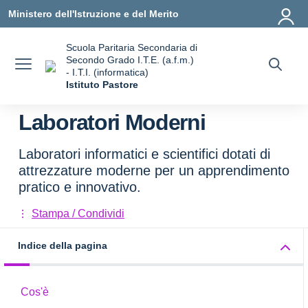
Vai ai contenuti
Vai al menu di navigazione
Vai al footer
Ministero dell'Istruzione e del Merito
Scuola Paritaria Secondaria di
Secondo Grado I.T.E. (a.f.m.)
- I.T.I. (informatica)
Istituto Pastore
Laboratori Moderni
Laboratori informatici e scientifici dotati di
attrezzature moderne per un apprendimento
pratico e innovativo.
Stampa / Condividi
Indice della pagina
Cos'è