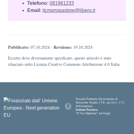
Telefono:
081961233
Email:
itcmonspastore@libero.it
Pubblicato:
Revisione:
07.10.2024
-
19.10.2024
Eccetto dove diversamente specificato, questo articolo è stato
rilasciato sotto Licenza Creative Commons Attribuzione 4.0 Italia.
Scuola Paritaria Secondaria di
Secondo Grado I.T.E. (a.f.m.) - I.T.I.
(informatica)
Istituto Pastore
''Il Tuo Diploma'' ad Angri