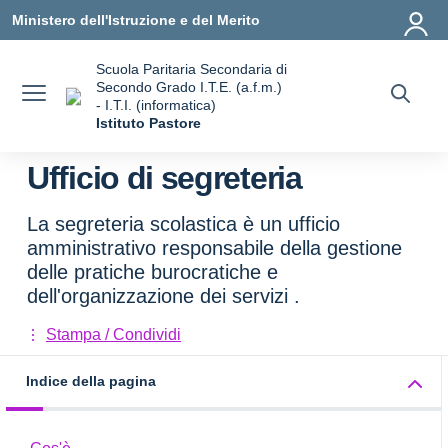
Vai ai contenuti
Vai al menu di navigazione
Vai al footer
Ministero dell'Istruzione e del Merito
Scuola Paritaria Secondaria di
Secondo Grado I.T.E. (a.f.m.)
- I.T.I. (informatica)
Istituto Pastore
Ufficio di segreteria
La segreteria scolastica è un ufficio
amministrativo responsabile della gestione
delle pratiche burocratiche e
dell'organizzazione dei servizi .
Stampa / Condividi
Indice della pagina