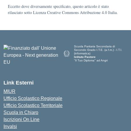
Eccetto dove diversamente specificato, questo articolo è stato
rilasciato sotto Licenza Creative Commons Attribuzione 4.0 Italia.
Scuola Paritaria Secondaria di
Secondo Grado I.T.E. (a.f.m.) - I.T.I.
(informatica)
Istituto Pastore
''Il Tuo Diploma'' ad Angri
Link Esterni
MIUR
Ufficio Scolastico Regionale
Ufficio Scolastico Territoriale
Scuola in Chiaro
Iscrizioni On Line
Invalsi