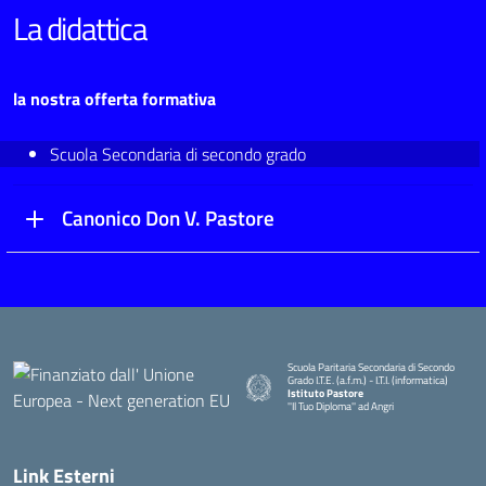
La didattica
la nostra offerta formativa
Scuola Secondaria di secondo grado
Canonico Don V. Pastore
Scuola Paritaria Secondaria di Secondo
Grado I.T.E. (a.f.m.) - I.T.I. (informatica)
Istituto Pastore
''Il Tuo Diploma'' ad Angri
Link Esterni