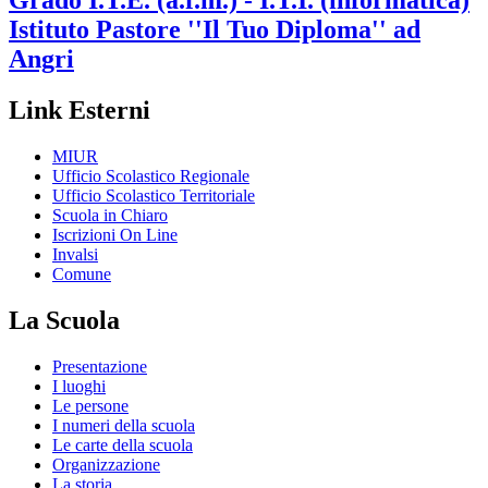
Grado I.T.E. (a.f.m.) - I.T.I. (informatica)
Istituto Pastore
''Il Tuo Diploma'' ad
Angri
Link Esterni
MIUR
Ufficio Scolastico Regionale
Ufficio Scolastico Territoriale
Scuola in Chiaro
Iscrizioni On Line
Invalsi
Comune
La Scuola
Presentazione
I luoghi
Le persone
I numeri della scuola
Le carte della scuola
Organizzazione
La storia