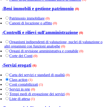
-Beni immobili e gestione patrimonio
(0)
Patrimonio immobiliare
(0)
Canoni di locazione o affitto
(0)
-Controlli e rilievi sull'amministrazione
(0)
Organismi indipendenti di valutazione, nuclei di valutazione o
altri organismi con funzioni analoghe
(0)
Organi di revisione amministrativa e contabile
(0)
Corte dei Conti
(0)
-Servizi erogati
(6)
Carta dei servizi e standard di qualità
(0)
Class action
(1)
Costi contabilizzati
(1)
Servizi in rete
(0)
Tempi medi di erogazione dei servizi
(0)
Liste di attesa
(1)