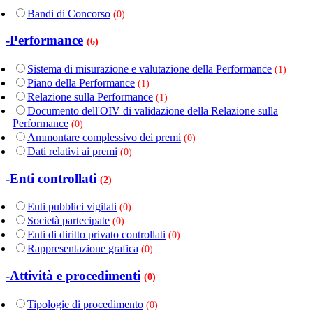
Bandi di Concorso
(0)
-Performance
(6)
Sistema di misurazione e valutazione della Performance
(1)
Piano della Performance
(1)
Relazione sulla Performance
(1)
Documento dell'OIV di validazione della Relazione sulla
Performance
(0)
Ammontare complessivo dei premi
(0)
Dati relativi ai premi
(0)
-Enti controllati
(2)
Enti pubblici vigilati
(0)
Società partecipate
(0)
Enti di diritto privato controllati
(0)
Rappresentazione grafica
(0)
-Attività e procedimenti
(0)
Tipologie di procedimento
(0)