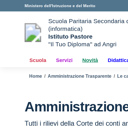
Vai ai contenuti
Vai al menu di navigazione
Vai al footer
Ministero dell'Istruzione e del Merito
Scuola Paritaria Secondaria di
(informatica)
Istituto Pastore
''Il Tuo Diploma'' ad Angri
Scuola
Servizi
Novità
Didattic
Home
Amministrazione Trasparente
Le ca
Amministrazione
Tutti i rilievi della Corte dei conti