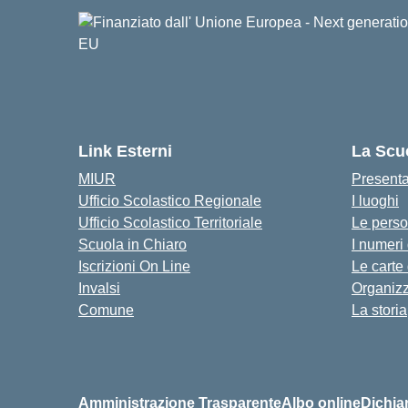
Link Esterni
La Scu
MIUR
Present
Ufficio Scolastico Regionale
I luoghi
Ufficio Scolastico Territoriale
Le pers
Scuola in Chiaro
I numeri
Iscrizioni On Line
Le carte
Invalsi
Organiz
Comune
La storia
Amministrazione Trasparente
Albo online
Dichiar