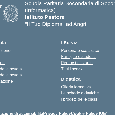
Scuola Paritaria Secondaria di Secondo
(informatica)
Istituto Pastore
''Il Tuo Diploma'' ad Angri
ola
I Servizi
azione
Personale scolastico
Famiglie e studenti
one
Percorsi di studio
 della scuola
Tutti i servizi
 della scuola
Didattica
zazione
Offerta formativa
Le schede didattiche
I progetti delle classi
azione di accessibilità
Privacy Policy
Cookie Policy (UE)