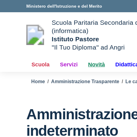
Vai ai contenuti
Vai al menu di navigazione
Vai al footer
Ministero dell'Istruzione e del Merito
Scuola Paritaria Secondaria di
(informatica)
Istituto Pastore
''Il Tuo Diploma'' ad Angri
Scuola
Servizi
Novità
Didattic
Home
Amministrazione Trasparente
Le ca
Amministrazione
indeterminato