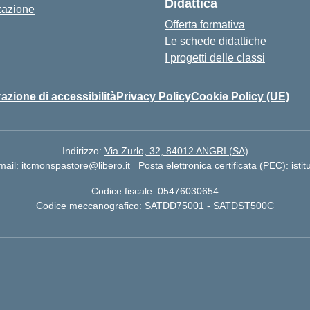
Didattica
zazione
Offerta formativa
Le schede didattiche
I progetti delle classi
azione di accessibilità
Privacy Policy
Cookie Policy (UE)
Indirizzo:
Via Zurlo, 32, 84012 ANGRI (SA)
mail:
itcmonspastore@libero.it
Posta elettronica certificata (PEC):
isti
Codice fiscale: 05476030654
Codice meccanografico:
SATDD75001 - SATDST500C