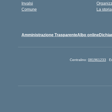
Invalsi
Organiz
Comune
La storia
Amministrazione Trasparente
Albo online
Dichiar
Centralino:
081961233
E